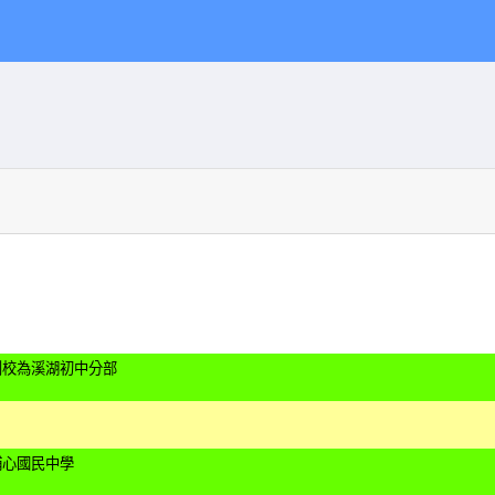
創校為溪湖初中分部
埔心國民中學