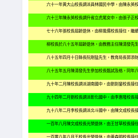
六十一年黃大山校長調派員林國民中學，由陳永英
六十三年陳永英校長調升省立虎尾女中，由張子正
七十六年張校長屆齡退休，由柳風儒校長接任，繼
柳校長於八十五年屆齡退休，由教務主任陳清發先
八十五年四月十日縣長阮剛猛先生，教育局長郭添
八十五年五月陳清發先生參加校長甄試及格，同年
九十年二月陳校長調派湖南國中，由劉釗鑾校長接
九十四年二月劉校長調派彰化國中，由李惠隆校長
九十八年二月李校長調派北斗國中，由陳文成校長
一百年八月陳文成校長光榮退休，由王甘草校長接
一百零八年八月王校長光榮退休，由黃森明校長接