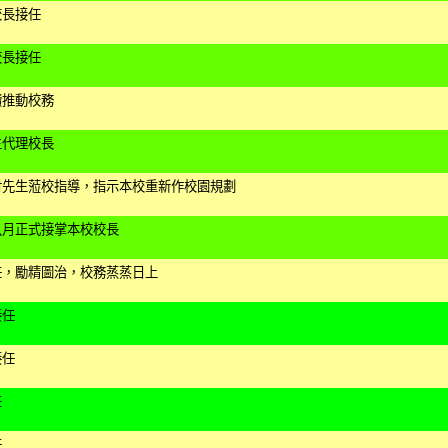
校長接任
校長接任
續推動校務
生代理校長
財先生蒞校指導，指示本校重新作校園規劃
八月正式接掌本校校長
任，勵精圖治，校務蒸蒸日上
接任
接任
任
任