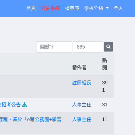
(current)
首頁
公告系統
檔案庫
學校介紹
登入
點
發佈者
閱
註冊組長
39
1
次招考公告
人事主任
31
課程，業於「e等公務園+學習
人事主任
11