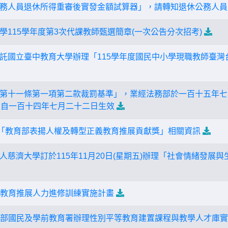
務人員退休所得重審後實發金額試算器」，請轉知退休公務人員
學115學年度第3次代課教師甄選簡章(一次公告分次招考)
託國立臺中教育大學辦理「115學年度國民中小學現職教師臺灣
第十一條第一項第二款裁罰基準」，業經法務部於一百十五年七月七
並自一百十四年七月二十二日生效
度「教育部表揚人權及轉型正義教育推展貢獻獎」相關資訊
人慈濟大學訂於115年11月20日(星期五)辦理「社會情緒發展
家庭教育推展人力進修訓練實施計畫
教育部國民及學前教育署辦理性別平等教育建置課程與教學人才庫