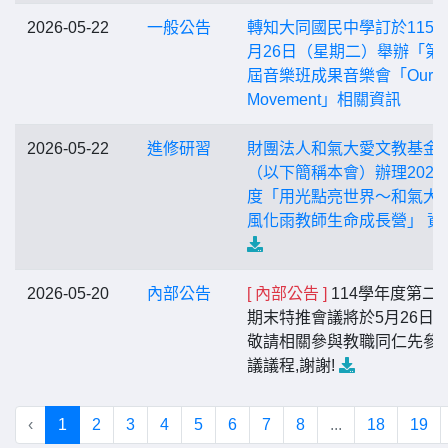
2026-05-22
一般公告
轉知大同國民中學訂於115年
月26日（星期二）舉辦「第4
屆音樂班成果音樂會「Our 15
Movement」相關資訊
2026-05-22
進修研習
財團法人和氣大愛文教基金
（以下簡稱本會）辦理2026
度「用光點亮世界～和氣大
風化雨教師生命成長營」 資
2026-05-20
內部公告
[ 內部公告 ]
114學年度第二
期末特推會議將於5月26日召
敬請相關參與教職同仁先參
議議程,謝謝!
‹
1
2
3
4
5
6
7
8
...
18
19