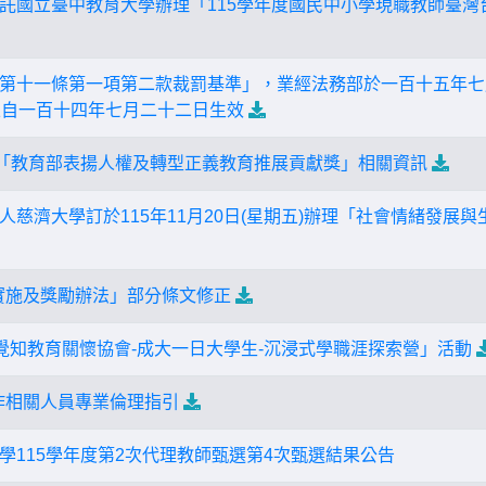
託國立臺中教育大學辦理「115學年度國民中小學現職教師臺灣
第十一條第一項第二款裁罰基準」，業經法務部於一百十五年七月七
並自一百十四年七月二十二日生效
度「教育部表揚人權及轉型正義教育推展貢獻獎」相關資訊
人慈濟大學訂於115年11月20日(星期五)辦理「社會情緒發展
實施及獎勵辦法」部分條文修正
華覺知教育關懷協會-成大一日大學生-沉浸式學職涯探索營」活動
作相關人員專業倫理指引
學115學年度第2次代理教師甄選第4次甄選結果公告