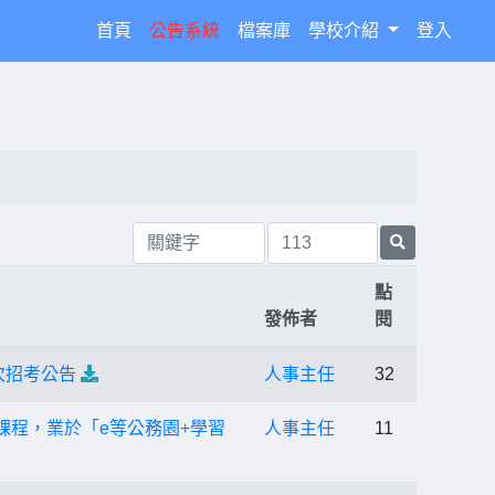
(current)
首頁
公告系統
檔案庫
學校介紹
登入
點
發佈者
閱
次招考公告
人事主任
32
課程，業於「e等公務園+學習
人事主任
11