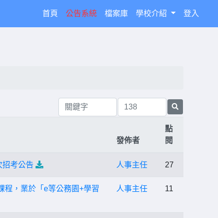
(current)
首頁
公告系統
檔案庫
學校介紹
登入
點
發佈者
閱
次招考公告
人事主任
27
課程，業於「e等公務園+學習
人事主任
11