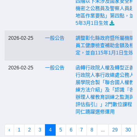
四階以下未涉及國家安全利
機密之公務員及警察人員赴
地區作業要點」第四點，並自
5年3月1日生效
2026-02-25
一般公告
調整彰化縣政府暨所屬機關
員工健康檢查補助金額及相
定，並自115年1月1日生效
2026-02-25
一般公告
函轉行政院人權及轉型正義
行政院人事行政總處公務人
展學院合製「聯合國人權教
練方法介紹」及「認識『各
辦理人權教育訓練之監測與
評估指引』」2門數位課程
同仁踴躍選修運用
‹
1
2
3
4
5
6
7
8
...
29
30