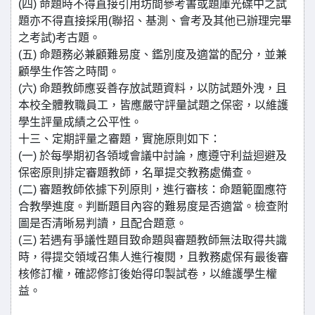
(四) 命題時不得直接引用坊間參考書或題庫光碟中之試
題亦不得直接採用(聯招、基測、會考及其他已辦理完畢
之考試)考古題。
(五) 命題務必兼顧難易度、鑑別度及適當的配分，並兼
顧學生作答之時間。
(六) 命題教師應妥善存放試題資料，以防試題外洩，且
本校全體教職員工，皆應嚴守評量試題之保密，以維護
學生評量成績之公平性。
十三、定期評量之審題，實施原則如下：
(一) 於每學期初各領域會議中討論，應遵守利益迴避及
保密原則排定審題教師，名單提交教務處備查。
(二) 審題教師依據下列原則，進行審核：命題範圍應符
合教學進度。判斷題目內容的難易度是否適當。檢查附
圖是否清晰易判讀，且配合題意。
(三) 若遇有爭議性題目致命題與審題教師無法取得共識
時，得提交領域召集人進行複閱，且教務處保有最後審
核修訂權，確認修訂後始得印製試卷，以維護學生權
益。