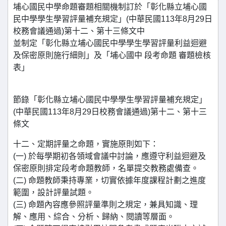
埔心國民中學命題審題相關機制訂於「彰化縣立埔心國
民中學學生學習評量補充規定」(中華民國113年8月29日
校務會議通過)第十二、第十三條文中
並制定「彰化縣立埔心國民中學學生學習評量利益迴避
及保密原則施行細則」及「埔心國中 段考命題 審題檢核
表」
節錄「彰化縣立埔心國民中學學生學習評量補充規定」
(中華民國113年8月29日校務會議通過)第十二、第十三
條文
十二、定期評量之命題，實施原則如下：
(一) 於每學期初各領域會議中討論，應遵守利益迴避及
保密原則排定段考命題教師，名單提交教務處備查。
(二) 命題教師秉持專業，切實依據年度課程計劃之進度
範圍，設計評量試題。
(三) 命題內容應參照評量準則之規定，兼具知識、理
解、應用、綜合、分析、歸納、閱讀等層面。