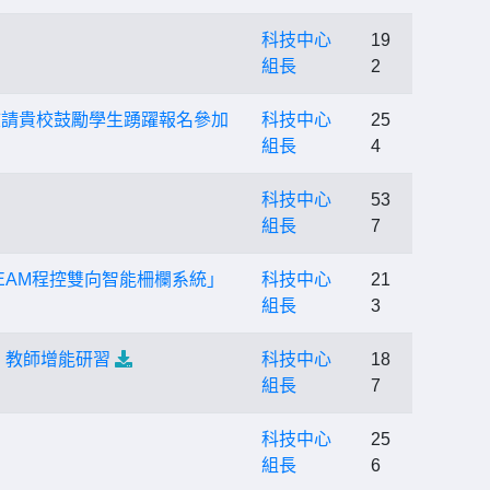
科技中心
19
組長
2
」，敬請貴校鼓勵學生踴躍報名參加
科技中心
25
組長
4
科技中心
53
組長
7
EAM程控雙向智能柵欄系統」
科技中心
21
組長
3
」教師增能研習
科技中心
18
組長
7
科技中心
25
組長
6