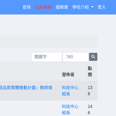
(current)
首頁
公告系統
檔案庫
學校介紹
登入
點
發佈者
閱
程品質整體推動計畫」教師增
科技中心
13
組長
8
科技中心
14
組長
6