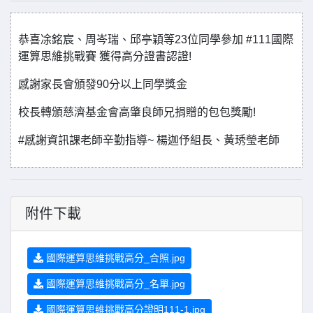
恭喜凃銘宸、周岑瑞、邱亭穎等23位同學參加 #111國際
運算思維挑戰賽 獲得高分證書認證!
感謝家長會頒發90分以上同學獎金
校長轉頒慈濟基金會高肇良師兄捐贈的包包獎勵!
#感謝資訊課老師辛勤指導~ 楊迦伃組長、黃琇瑩老師
附件下載
國際運算思維挑戰高分_合照.jpg
國際運算思維挑戰高分_名單.jpg
國際運算思維挑戰高分證明111-1.jpg