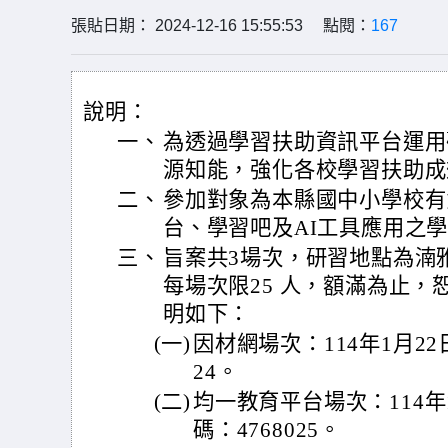
張貼日期： 2024-12-16 15:55:53 點閱：
167
說明：
一、
為透過學習扶助資訊平台運用
源知能，強化各校學習扶助成
二、
參加對象為本縣國中小學校有
台、學習吧及AI工具應用之
三、
旨案共3場次，研習地點為湳
每場次限25 人，額滿為止
明如下：
(一)
因材網場次：114年1月22
24。
(二)
均一教育平台場次：114年
碼：4768025。