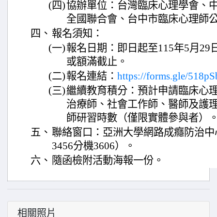
(四)
協辦單位：台灣臨床心理學會、
全國聯合會、台中市臨床心理師
四、
報名須知：
(一)
報名日期：即日起至115年5月29
或額滿截止。
(二)
報名連結：
https://forms.gle/518
(三)
繼續教育積分：預計申請臨床心
治療師、社會工作師、醫師及護
師研習時數（僅限實體參與者）
五、
聯絡窗口：亞洲大學網路成癮防治中心 高
3456分機3606）。
六、
隨函檢附活動海報一份。
相關照片