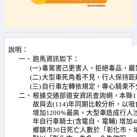
說明：
一、
跑馬資訊如下：
(一)
毒駕害己更害人。拒絕毒品，嚴
(二)
大型車死角看不見，行人保持距
(三)
自行車左轉依規定，專心騎乘不
二、
根據交通部道安資訊查詢網，本縣11
故與去(114)年同期比較分析，以
增加1200%最高，大型車造成行人
年自行車騎士(含電自、電輔) 增加48
鄉鎮市30日死亡人數於「彰化市、