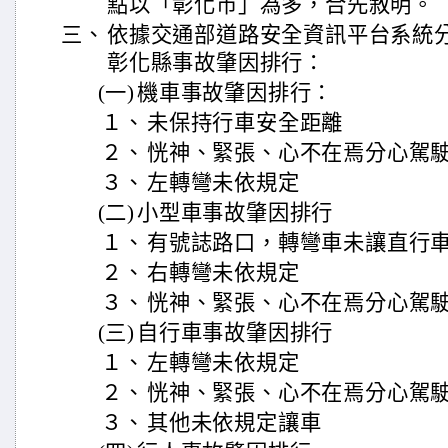
點以「彰化市」為多，合先敘明。
三、
依據交通部道路安全資訊平台系統分析
彰化縣事故肇因排行：
(一)
機車事故肇因排行：
１、
未保持行車安全距離
２、
恍神、緊張、心不在焉分心駕
３、
左轉彎未依規定
(二)
小型車事故肇因排行
１、
有號誌路口，轉彎車未讓直行
２、
右轉彎未依規定
３、
恍神、緊張、心不在焉分心駕
(三)
自行車事故肇因排行
１、
左轉彎未依規定
２、
恍神、緊張、心不在焉分心駕
３、
其他未依規定讓車