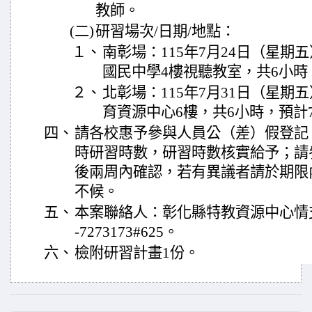
教師。
(二)
研習場次/日期/地點：
１、
南彰場：115年7月24日（星
國民中學4樓視聽教室，共6小時
２、
北彰場：115年7月31日（星
育資源中心6樓，共6小時，預計
四、
請各校惠予參與人員公（差）假登記
時研習時數，研習時數核實給予；請
後兩周內確認，若有異議者請於期限
不候。
五、
本案聯絡人：彰化縣特教資源中心情
-7273173#625。
六、
檢附研習計畫1份。