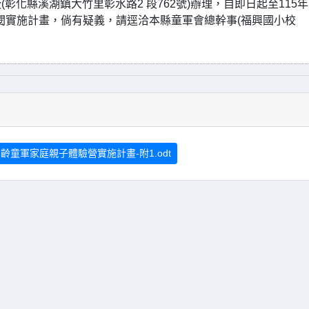
(彰化縣溪湖鎮大竹里彰水路2 段762號)辦理，自即日起至115年
請參閱實施計畫，倘有疑義，請逕洽本縣童軍會總幹事(福興國小校
齡童軍家庭親子體驗營實施計畫-附1.odt