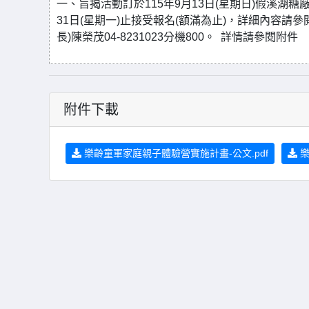
一、旨揭活動訂於115年9月13日(星期日)假溪湖糖廠
31日(星期一)止接受報名(額滿為止)，詳細內容
長)陳榮茂04-8231023分機800。 詳情請參閱附件
附件下載
樂齡童軍家庭親子體驗營實施計畫-公文.pdf
樂