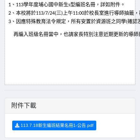
、
學年度埔心國中新生s型編班名冊，詳如附件。
1
113
、本校將於
三
上午
於校長室進行導師抽籤，
2
113/7/24(
)
11:00
、因應特殊教育法令規定，所有安置於資源班之同學
確認
3
(
再編入班級名冊當中，也請家
長特別注意近期更新的導師
附件下載
113.7.18新生編班結果名冊1-公告.pdf