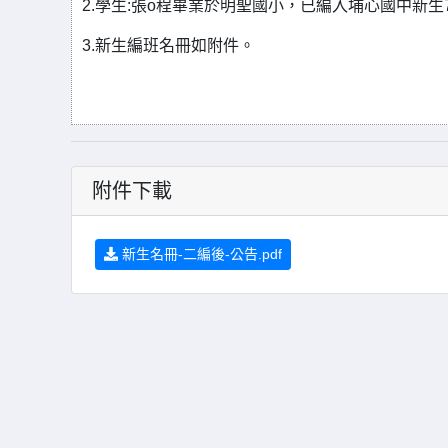
2.學生:張o程畢業於明聖國小，已編入埔心國中新生
3.新生編班名冊如附件。
附件下載
新生名冊-二編後-公告.pdf