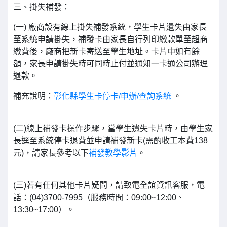
三、掛失補發：
(一) 廠商設有線上掛失補發系統，學生卡片遺失由家長
至系統申請掛失，補發卡由家長自行列印繳款單至超商
繳費後，廠商把新卡寄送至學生地址。卡片中如有餘
額，家長申請掛失時可同時止付並通知一卡通公司辦理
退款。
補充說明：
彰化縣學生卡停卡/申辦/查詢系統
。
(二)線上補發卡操作步驟，當學生遺失卡片時，由學生家
長逕至系統停卡退費並申請補發新卡(需酌收工本費138
元)，請家長參考以下
補發教學影片
。
(三)若有任何其他卡片疑問，請致電全誼資訊客服，電
話：(04)3700-7995（服務時間：09:00~12:00、
13:30~17:00）。