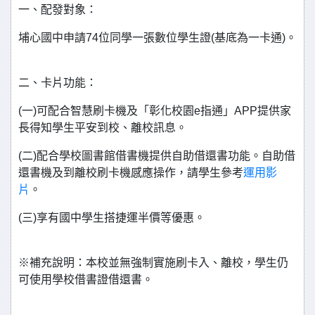
一、配發對象：
埔心國中申請74位同學一張數位學生證(基底為一卡通)。
二、卡片功能：
(一)可配合智慧刷卡機及「彰化校園e指通」APP提供家
長得知學生平安到校、離校訊息。
(二)配合學校圖書館借書機提供自助借還書功能。自助借
還書機及到離校刷卡機感應操作，請學生參考
運用影
片
。
(三)享有國中學生搭捷運半價等優惠。
※補充說明：本校並無強制實施刷卡入、離校，學生仍
可使用學校借書證借還書。