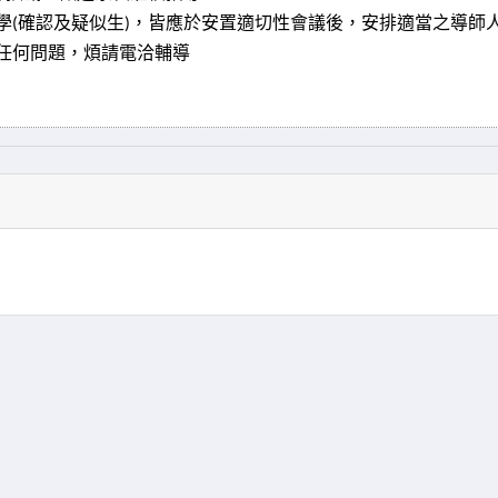
學
確認及疑似生
，皆應於安置適切性會議後，安排適當之導師
(
)
任何問題，煩請電洽輔導