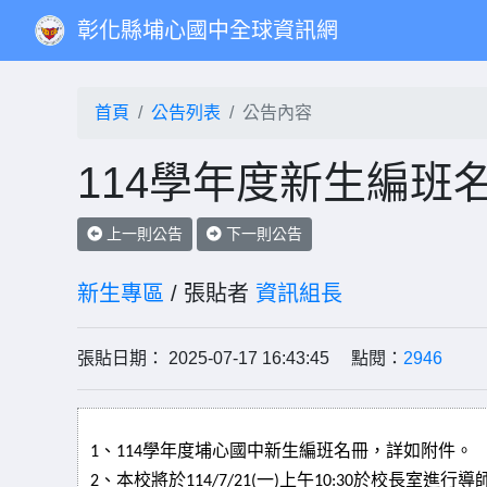
彰化縣埔心國中全球資訊網
首頁
公告列表
公告內容
114學年度新生編班
上一則公告
下一則公告
新生專區
/ 張貼者
資訊組長
張貼日期： 2025-07-17 16:43:45 點閱：
2946
、
學年度埔心國中新生編班名冊，詳如附件。
1
114
、本校將於
一
上午
於校長室進行導
2
114/7/21(
)
10:30