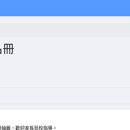
名冊
師抽籤，歡迎家長蒞校指導。